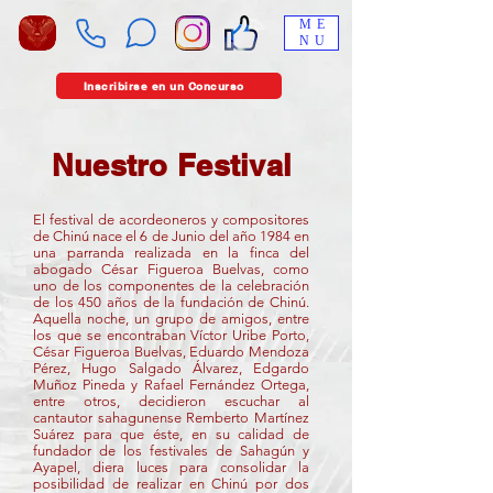
ME
NU
Inscribirse en un Concurso
Nuestro Festival
El festival de acordeoneros y compositores
de Chinú nace el 6 de Junio del año 1984 en
una parranda realizada en la finca del
abogado César Figueroa Buelvas, como
uno de los componentes de la celebración
de los 450 años de la fundación de Chinú.
Aquella noche, un grupo de amigos, entre
los que se encontraban Víctor Uribe Porto,
César Figueroa Buelvas, Eduardo Mendoza
Pérez, Hugo Salgado Álvarez, Edgardo
Muñoz Pineda y Rafael Fernández Ortega,
entre otros, decidieron escuchar al
cantautor sahagunense Remberto Martínez
Suárez para que éste, en su calidad de
fundador de los festivales de Sahagún y
Ayapel, diera luces para consolidar la
posibilidad de realizar en Chinú por dos