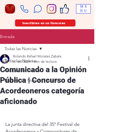
ME
NU
Inscribirse en un Concurso
Entrada
Todas las Noticias
Rolando Rafael Morales Zabala
Todas las Noticias
31 oct 2024
1 min de lectura
Comunicado a la Opinión
Noticias del Festival
Pública | Concurso de
Historias de Nuestro Festival
Acordeoneros categoría
aficionado
La junta directiva del 35º Festival de 
Acordeoneros y Compositores de 