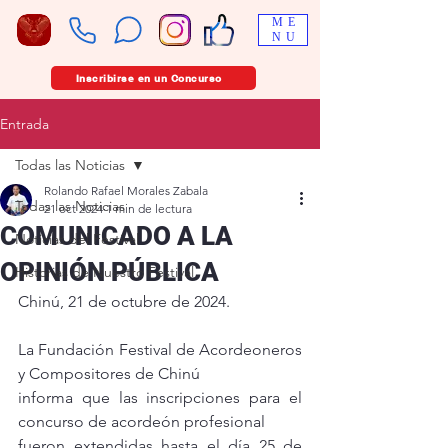
ME
NU
Inscribirse en un Concurso
Entrada
Todas las Noticias
Rolando Rafael Morales Zabala
Todas las Noticias
21 oct 2024
1 min de lectura
COMUNICADO A LA
Noticias del Festival
OPINIÓN PÚBLICA
Historias de Nuestro Festival
Chinú, 21 de octubre de 2024.
La Fundación Festival de Acordeoneros 
y Compositores de Chinú
informa que las inscripciones para el 
concurso de acordeón profesional
fueron extendidas hasta el día 25 de 